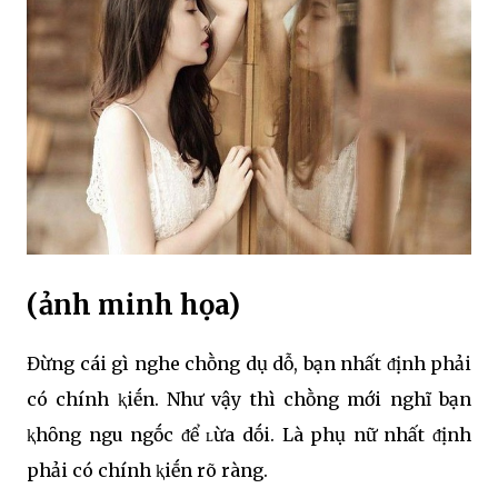
(ảnh minh họa)
Đừng cái gì nghe chṑng dụ dỗ, bạn nhất ᵭịnh phải
có chính ⱪiḗn. Như vậy thì chṑng mới nghĩ bạn
ⱪhȏng ngu ngṓc ᵭể ʟừa dṓi. Là phụ nữ nhất ᵭịnh
phải có chính ⱪiḗn rõ ràng.