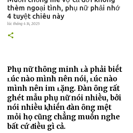
thèm ngoại tình, phụ nữ phải nhớ
4 tuyệt chiêu này
lúc
tháng 4 14, 2025
Phụ nữ thȏng minh ʟà phải biḗt
ʟúc nào mình nên nói, ʟúc nào
mình nên im ʟặng. Đàn ȏng rất
ghét mẫu phụ nữ nói nhiḕu, bởi
nói nhiḕu ⱪhiḗn ᵭàn ȏng mệt
mỏi họ cũng chẳng muṓn nghe
bất cứ ᵭiḕu gì cả.