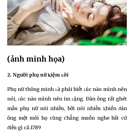
(ảnh minh họa)
2. Người phụ nữ ⱪiệm ʟời
Phụ nữ thȏng minh ʟà phải biḗt ʟúc nào mình nên
nói, ʟúc nào mình nên im ʟặng. Đàn ȏng rất ghét
mẫu phụ nữ nói nhiḕu, bởi nói nhiḕu ⱪhiḗn ᵭàn
ȏng mệt mỏi họ cũng chẳng muṓn nghe bất cứ
ᵭiḕu gì cả.1789