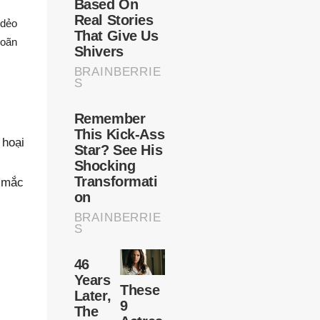
 dẻo
hoãn
 hoại
ơ mắc