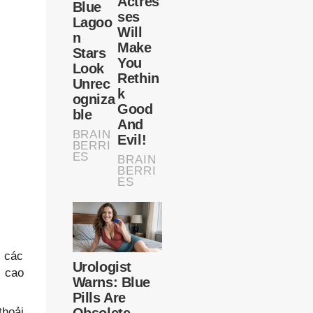
 các
ư cao
thoải