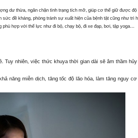
ợng dư thừa, ngăn chặn tình trạng tích mỡ, giúp cơ thể giữ được độ
ện sức đề kháng, phòng tránh sự xuất hiện của bệnh tật cũng như trì 
 phù hợp với thể lực như đi bộ, chạy bộ, đi xe đạp, bơi, tập yoga…
ẻ. Tuy nhiên, việc thức khuya thời gian dài sẽ âm thầm hủy
 khả năng miễn dịch, tăng tốc độ lão hóa, làm tăng nguy c