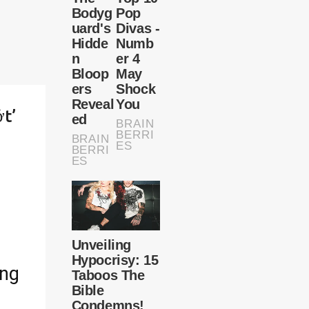
ớt’
úng