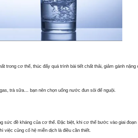
t trong cơ thể, thúc đẩy quá trình bài tiết chất thải, giảm gánh nặng
 gas, trà sữa… bạn nên chọn uống nước đun sôi để nguội.
ăng sức đề kháng của cơ thể. Đặc biệt, khi cơ thể bước vào giai đoạn 
ì việc củng cố hệ miễn dịch là điều cần thiết.