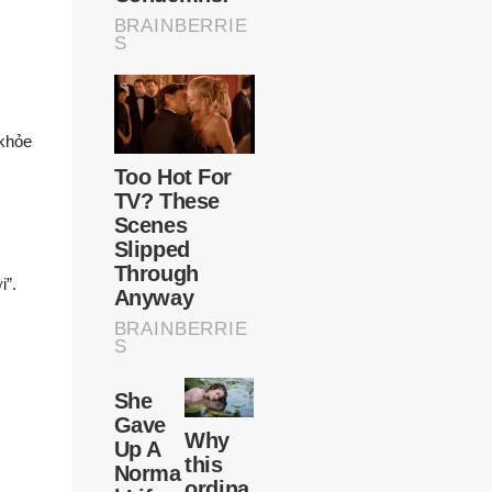
 khỏe
i”.