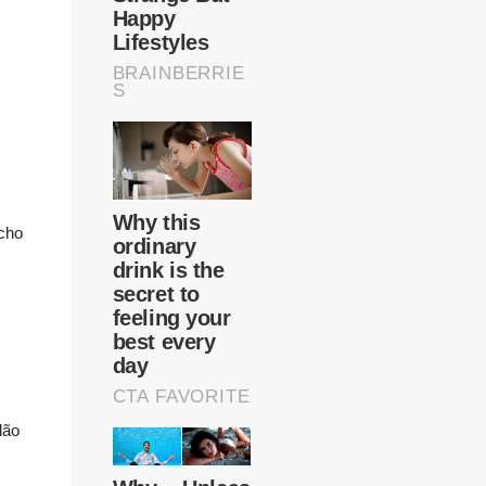
 cho
lão