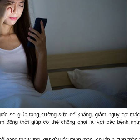
giấc sẽ giúp tăng cường sức để kháng, giảm nguy cơ mắc
 đồng thời giúp cơ thể chống chọi lại với các bệnh nh
hả năng tập trung, giữ đầu óc minh mẫn, chuẩn bị tinh thần 