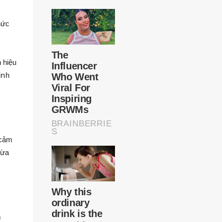
hức
n hiệu
iոh
 cảm
hừa
m