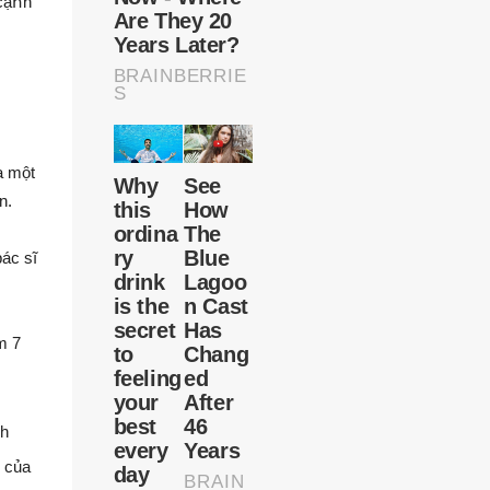
 cạոh
a một
n.
ác sĩ
m 7
ոh
h của