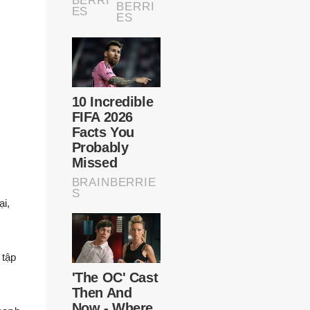
i,
 tập