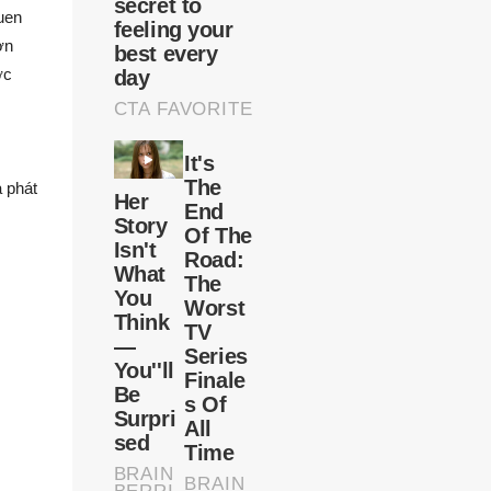
uen
ơn
ợc
 phát