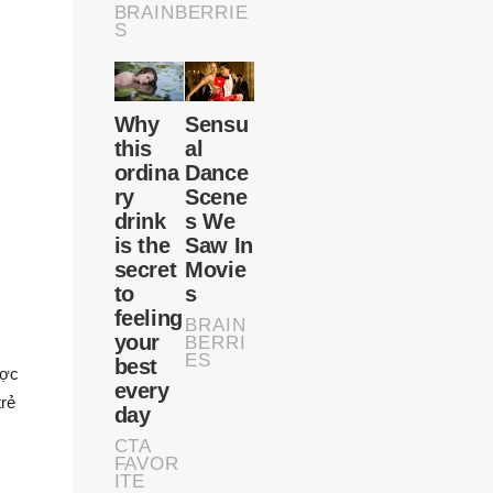
ược
rẻ