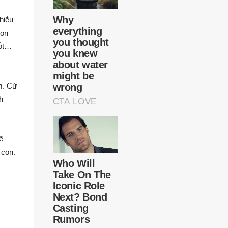
hiḕu
con
tṓt…
m. Cứ
h
ẽ
 con.