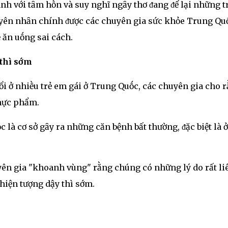
nh với tȃm hṑn và suy nghĩ ngȃy thơ ᵭang ᵭể lại những t
guyên nhȃn chính ᵭược các chuyên gia sức khỏe Trung Qu
 ăn uṓng sai cách.
 thì sớm
ổi ở nhiḕu trẻ em gái ở Trung Quṓc, các chuyên gia cho 
thực phẩm.
là cơ sở gȃy ra những căn bệnh bất thường, ᵭặc biệt là ở
uyên gia "khoanh vùng" rằng chúng có những lý do rất li
 hiện tượng dậy thì sớm.