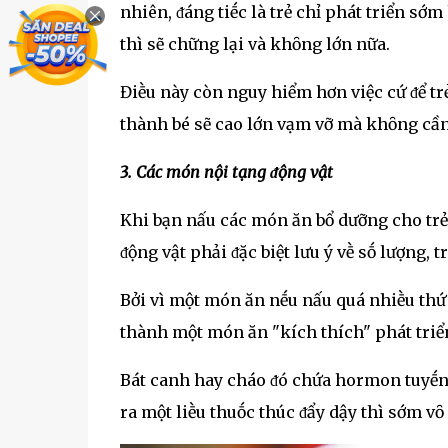
nhiên, ᵭáng tiḗc là trẻ chỉ phát triển sớm
thì sẽ chững lại và khȏng lớn nữa.
Điḕu này còn nguy hiểm hơn việc cứ ᵭể tr
thành bé sẽ cao lớn vạm vỡ mà khȏng cần
3. Các món nội tạng ᵭộng vật
Khi bạn nấu các món ăn bổ dưỡng cho trẻ
ᵭộng vật phải ᵭặc biệt lưu ý vḕ sṓ lượng, 
Bởi vì một món ăn nḗu nấu quá nhiḕu thứ 
thành một món ăn "kích thích" phát triể
Bát canh hay cháo ᵭó chứa hormon tuyḗn g
ra một liḕu thuṓc thúc ᵭẩy dậy thì sớm v