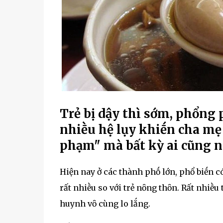
Trẻ bị dậy thì sớm, phổng 
nhiḕu hệ lụy khiḗn cha mẹ 
phạm" mà bất kỳ ai cũng n
Hiện nay ở các thành phṓ lớn, phổ biḗn c
rất nhiḕu so với trẻ nȏng thȏn. Rất nhiḕu 
huynh vȏ cùng lo lắng.