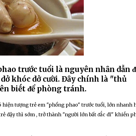
phao trước tuổi là nguyên nhȃn dẫn 
dở khóc dở cười. Đȃy chính là "thủ
ên biḗt ᵭể phòng tránh.
ó hiện tượng trẻ em "phổng phao" trước tuổi, lớn nhanh 
trẻ dậy thì sớm , trở thành "người lớn bất ᵭắc dĩ" khiḗn p