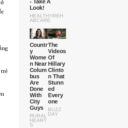
rở
ṓc
rằng
 trẻ
ên