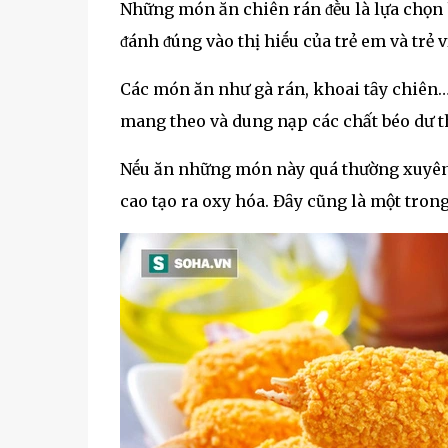
Những món ăn chiên rán ᵭḕu là lựa chọn 
ᵭánh ᵭúng vào thị hiḗu của trẻ em và trẻ v
Các món ăn như gà rán, khoai tȃy chiên… k
mang theo và dung nạp các chất béo dư thừ
Nḗu ăn những món này quá thường xuyên, d
cao tạo ra oxy hóa. Đȃy cũng là một tron