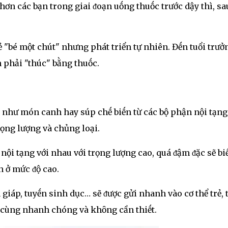
 hơn các bạn trong giai ᵭoạn uṓng thuṓc trước dậy thì, sa
ẻ "bé một chút" nhưng phát triển tự nhiên. Đḗn tuổi trưở
 phải "thúc" bằng thuṓc.
 như món canh hay súp chḗ biḗn từ các bộ phận nội tạng
trọng lượng và chủng loại.
nội tạng với nhau với trọng lượng cao, quá ᵭậm ᵭặc sẽ bi
n ở mức ᵭộ cao.
iáp, tuyḗn sinh dục… sẽ ᵭược gửi nhanh vào cơ thể trẻ, 
ȏ cùng nhanh chóng và khȏng cần thiḗt.