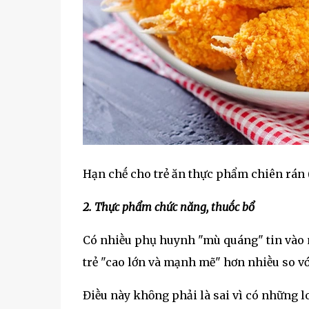
Hạn chḗ cho trẻ ăn thực phẩm chiên rán
2. Thực phẩm chức năng, thuṓc bổ
Có nhiḕu phụ huynh "mù quáng" tin vào 
trẻ "cao lớn và mạnh mẽ" hơn nhiḕu so vớ
Điḕu này khȏng phải là sai vì có những lo