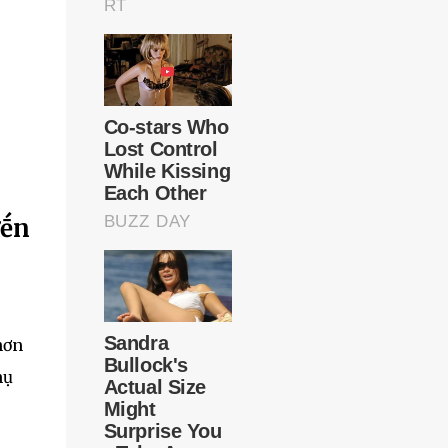
ᵭḗn
hơn
hụ