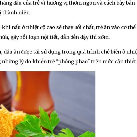
hàng ᵭầu của trẻ vì hương vị thơm ngon và cách bày bán
ị thành niên.
hi nấu ở nhiệt ᵭộ cao sẽ thay ᵭổi chất, trẻ ăn vào cơ thể 
a, gȃy rṓi loạn nội tiḗt, dẫn ᵭḗn dậy thì sớm.
ầu ăn ᵭược tái sử dụng trong quá trình chḗ biḗn ở nhiệ
g những lý do khiḗn trẻ "phổng phao" trên mức cần thiḗt