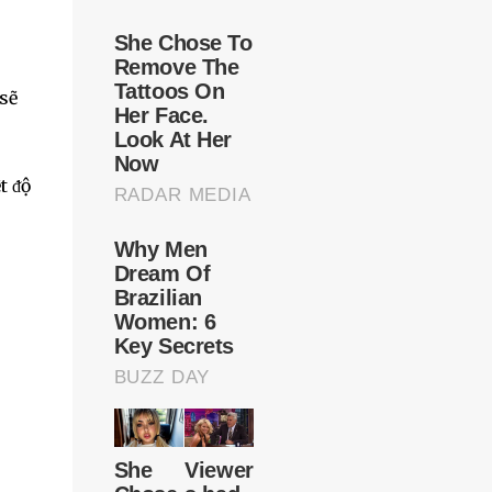
sẽ
t ᵭộ
.