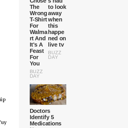
iúp
Tuy