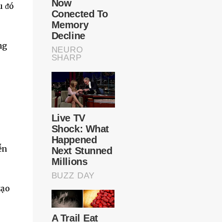
u ᵭó
ng
ḗn
tạo