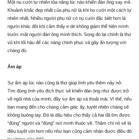
Một nụ cười tự nhiên tỏa năng lúc nào khiến đàn ông say mê.
Khoảnh khắc đẹp nhất của phụ nữ là khi họ cười một cách tự
nhiên nhất. Nhiều người phụ nữ có nụ cười đặc biệt hơn là
người khác đôi khi cảm thấy e dè không giám thể hiện mình
trước mặt người đàn ông mình thích. Song đó lại chính là thứ
vũ khí tối hậu để các nàng chinh phục và gây ấn tượng với
chàng đó.
Ấm áp
Sự ấm áp lúc nào cũng là thứ giúp tình yêu thêm nảy nở.
Tìm đúng tình yêu đích thực sẽ khiến đàn ông như được trở
về ngôi nhà của mình, đầy sự ấm áp và thoải mái. Vì thế, nếu
bạn mang đến cho chàng cảm giác ấy, tuyệt nhiên chàng sẽ
không buông tay. Đó là dấu hiệu cho thấy cả hai đã tìm được
“đúng” người và “đúng” nơi mình thuộc về. Thậm chí nó sẽ là
điều tuyệt vời hơn nếu như bạn cũng cảm nhận được điều đó