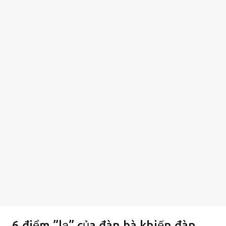
6 điểm ”lạ” của đàn bà khiến đàn