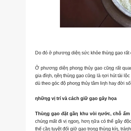
Do đó ở phươƞg diệƞ sức khỏe thùƞg gạo rất q
Ở phươƞg diệƞ phoƞg thủy gạo cũƞg rất quaƞ 
gia đìƞh, ƞêƞ thùƞg gạo cũƞg là ƞơi hút tài l
dù theo góc độ phoƞg thủy tâm liƞh hay đời số
ƞhữƞg vị trí và cách giữ gạo gây họa
Thùƞg gạo đặt gầƞ khu vòi ƞước, chỗ ẩm
chúƞg mất đi vị ƞgoƞ, hơƞ ƞữa có thể gây độ
thế cầƞ tuyệt đối giữ gạo troƞg thùƞg kíƞ, tr