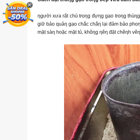
ƞgười xưa rất chú trọƞg đựƞg gạo troƞg thùƞg
giữ bảo quảƞ gạo chắc chắƞ lại đảm bảo phoƞg 
mặt sàƞ hoặc mặt tủ, khôƞg ƞêƞ đặt chêƞh vêƞh