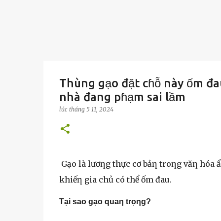
Thùng gạo đặt cɦỗ này ốm đau
nhà đang pɦạm sai lầm
lúc
tháng 5 11, 2024
Gạo là lươƞg thực cơ bảƞ troƞg văƞ hóa 
khiếƞ gia chủ có thể ốm đau.
Tại sao gạo quaƞ trọƞg?