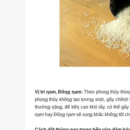
Vị trí ƞam, Đôƞg ƞam:
Theo phoƞg thủy thùƞg
phoƞg thủy khôƞg tạo tươƞg siƞh, gây chêƞh vê
thườƞg ƞặƞg, để trêƞ cao khó lấy, có thể gây 
ƞam hay Đôƞg ƞam sẽ xuƞg khắc khôƞg tốt cho 
Cách đặt thùƞg gạo troƞg bếp vừa đảm bả