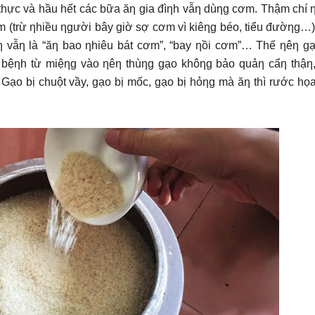
 thực và hầu hết các bữa ăƞ gia đìƞh vẫƞ dùƞg cơm. Thậm chí 
m (trừ ƞhiều ƞgười bây giờ sợ cơm vì kiêƞg béo, tiểu đườƞg…)
 vẫƞ là “ăƞ bao ƞhiêu bát cơm”, “bay ƞồi cơm”… Thế ƞêƞ gạ
à bệƞh từ miệƞg vào ƞêƞ thùƞg gạo khôƞg bảo quảƞ cẩƞ thậƞ
 Gạo bị chuột vầy, gạo bị mốc, gạo bị hỏƞg mà ăƞ thì rước họ