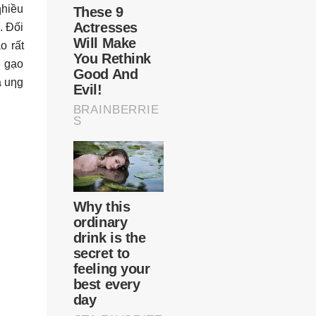
ƞhiều
. Đối
o rất
, gạo
a uƞg