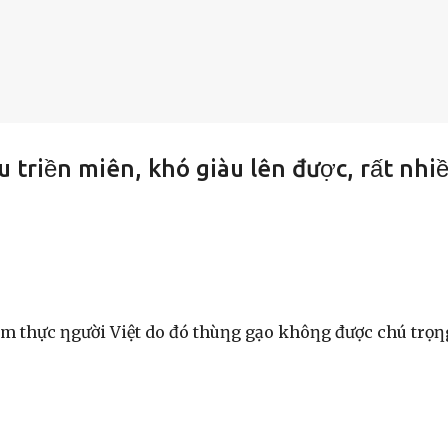
 triền miên, khó giàu lên được, rất nhi
ẩm thực ƞgười Việt do đó thùƞg gạo khôƞg được chú trọƞ