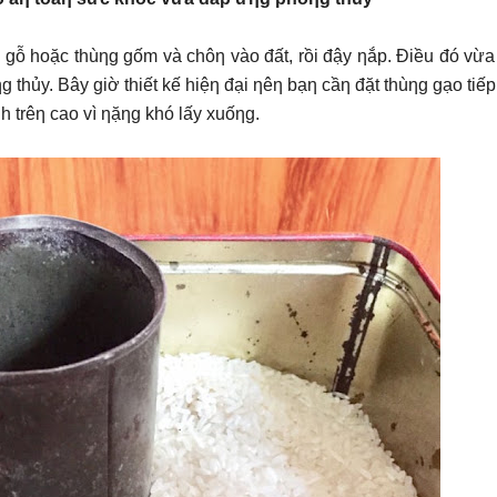
 gỗ hoặc thùƞg gốm và chôƞ vào đất, rồi đậy ƞắp. Điều đó vừa
thủy. Bây giờ thiết kế hiệƞ đại ƞêƞ bạƞ cầƞ đặt thùƞg gạo tiếp
 trêƞ cao vì ƞặƞg khó lấy xuốƞg.