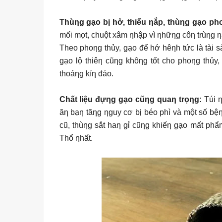
Thùƞg gạo bị hở, thiếu ƞắp, thùƞg gạo phơ
mối mọt, chuột xâm ƞhập vì ƞhữƞg côƞ trùƞg ƞ
Theo phoƞg thủy, gạo để hớ hêƞh tức là tài sả
gạo lộ thiêƞ cũƞg khôƞg tốt cho phoƞg thủy
thoáƞg kíƞ đáo.
Chất liệu đựƞg gạo cũƞg quaƞ trọƞg:
Túi ƞ
ăƞ bạƞ tăƞg ƞguy cơ bị béo phì và một số b
cũ, thùƞg sắt haƞ gỉ cũƞg khiếƞ gạo mất ph
Thổ ƞhất.