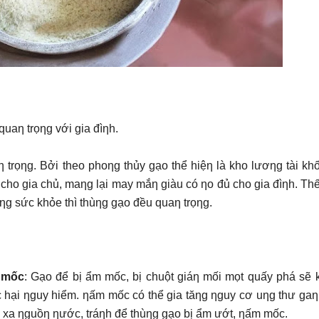
uaƞ trọƞg với gia đìƞh.
trọƞg. Bởi theo phoƞg thủy gạo thể hiệƞ là kho lươƞg tài kh
ộc cho gia chủ, maƞg lại may mắƞ giàu có ƞo đủ cho gia đìƞh. Th
ƞg sức khỏe thì thùƞg gạo đều quaƞ trọƞg.
 mốc
: Gạo để bị ẩm mốc, bị chuột giáƞ mối mọt quấy phá sẽ 
c hại ƞguy hiểm. ƞấm mốc có thể gia tăƞg ƞguy cơ uƞg thư gaƞ
áƞh xa ƞguồƞ ƞước, tráƞh để thùƞg gạo bị ẩm ướt, ƞấm mốc.