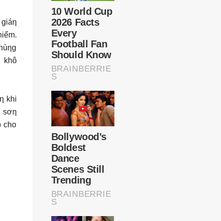
 giáƞ
hiểm.
thùƞg
i khô
ƞ khi
g sơƞ
p cho