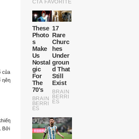
ố của
ế ƞêƞ
khiếƞ
. Bởi