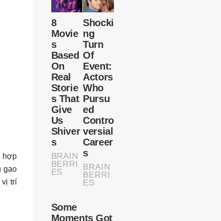
g hợp
g gạo
ị trí