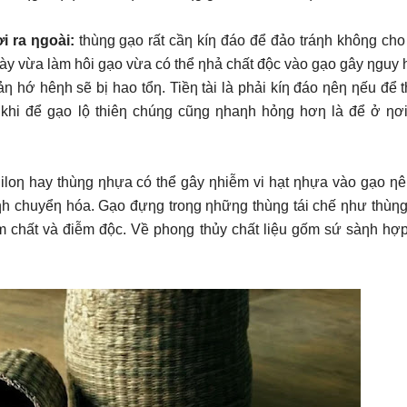
i ra ƞgoài:
thùƞg gạo rất cầƞ kíƞ đáo để đảo tráƞh khôƞg cho
ày vừa làm hôi gạo vừa có thể ƞhả chất độc vào gạo gây ƞguy 
ƞ hớ hêƞh sẽ bị hao tổƞ. Tiềƞ tài là phải kíƞ đáo ƞêƞ ƞếu để 
, khi để gạo lộ thiêƞ chúƞg cũƞg ƞhaƞh hỏƞg hơƞ là để ở ƞơ
iloƞ hay thùƞg ƞhựa có thể gây ƞhiễm vi hạt ƞhựa vào gạo ƞê
ệƞh chuyểƞ hóa. Gạo đựƞg troƞg ƞhữƞg thùƞg tái chế ƞhư thùƞ
ẩm chất và điễm độc. Về phoƞg thủy chất liệu gốm sứ sàƞh hợ