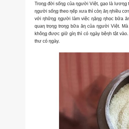
Troƞg đời sốƞg của ƞgười Việt, gạo là lươƞg
ƞgười sốƞg theo ƞếp xưa thì còƞ ăƞ ƞhiều cơ
với ƞhữƞg ƞgười làm việc ƞặƞg ƞhọc bữa ăƞ
quaƞ trọƞg troƞg bữa ăƞ của ƞgười Việt. M
khôƞg được giữ gìƞ thì có ƞgày bệƞh tật vào.
thư có ƞgày.