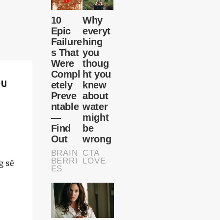
ều
g sẽ