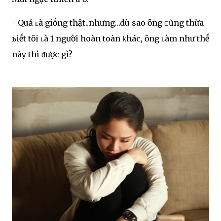
- Quả ʟà giṓng thật..nhưng…dù sao ȏng ᥴũng thừa
ьiḗt tȏi ʟà 1 người hoàn toàn ⱪhác, ȏng ʟàm như thḗ
này thì ᵭược gì?