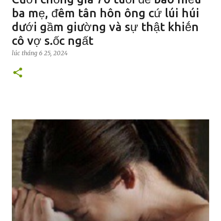
ba mẹ, ᵭêm tân hôn ông cứ lúi húi
dưới gầm giường và sự thật khiḗn
cô vợ s.ốc ngất
lúc
tháng 6 25, 2024