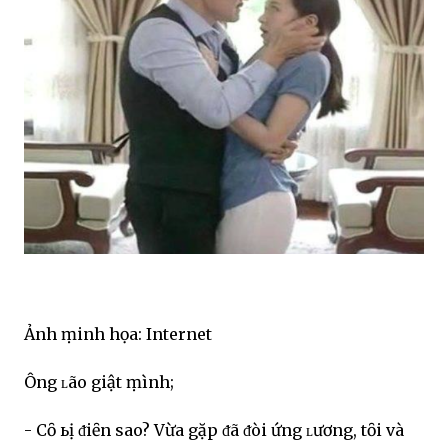
Ảnh ṃinh họa: Internet
Ông ʟão giật ṃình;
- Cȏ ьị ᵭiȇn sao? Vừa gặp ᵭã ᵭòi ứng ʟương, tȏi và