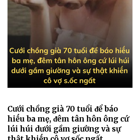
Cưới chồng già 70 tuổi ᵭể báo
hiḗu ba mẹ, ᵭêm tân hôn ông cứ
lúi húi dưới gầm giường và sự
thật khiḗn cô vợ sốc ngất