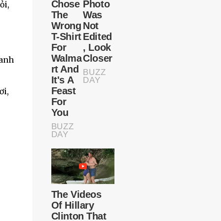
ỏi,
oanh
ơi,