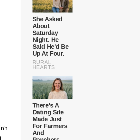
ính
i