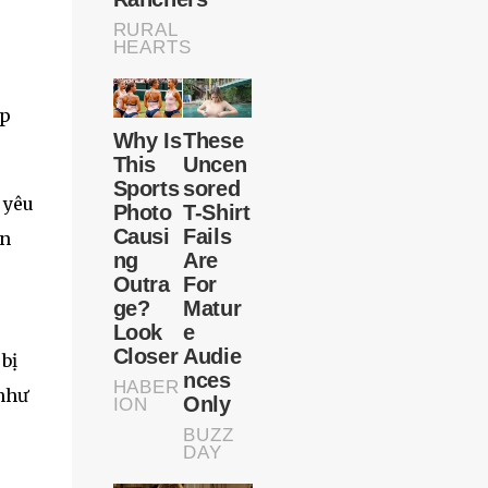
ép
 yêu
ên
bị
 như