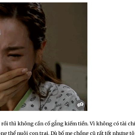
 rồi thì không cần cố gắng kiếm tiền. Vì không có tài ch
ng thể nuôi con trai. Dù bố mẹ chồng cũ rất tốt nhưng tô