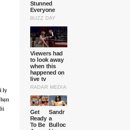
 ly
 bạn
ôi