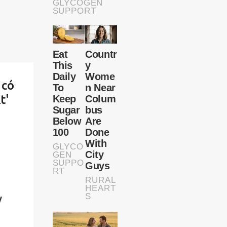
 có
t'
y