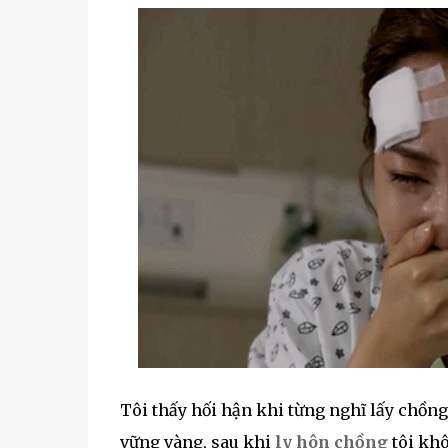
Tôi thấy hối hận khi từng nghĩ lấy chồng
vững vàng, sau khi
ly hôn chồng
tôi khô