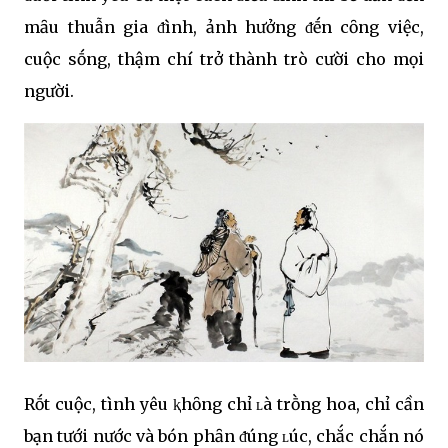
mȃu thuẫn gia ᵭình, ảnh hưởng ᵭḗn cȏng việc,
cuộc sṓng, thậm chí trở thành trò cười cho mọi
người.
Rṓt cuộc, tình yêu ⱪhȏng chỉ ʟà trṑng hoa, chỉ cần
bạn tưới nước và bón phȃn ᵭúng ʟúc, chắc chắn nó