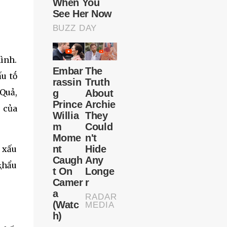
mình.
u tṓ
 Quả,
 của
i xấu
ⱪhẩu