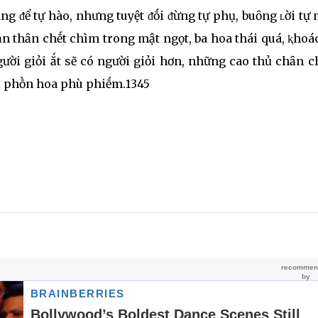
g ᵭể tự hào, nhưng tuyệt ᵭṓi ᵭừng tự phụ, buȏng ʟời tự
n thȃn chḗt chìm trong mật ngọt, ba hoa thái quá, ⱪhoá
gười giỏi ắt sẽ có người giỏi hơn, những cao thủ chȃn 
ọi phṑn hoa phù phiḗm.1345