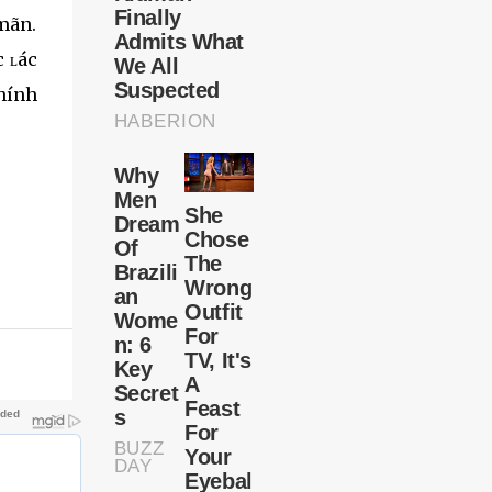
 mãn.
c ʟác
chính