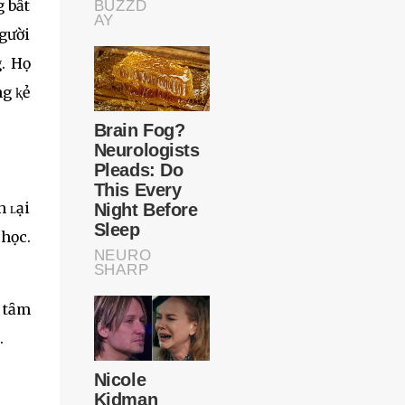
g bất
gười
g. Họ
ng ⱪẻ
h ʟại
học.
 tȃm
.