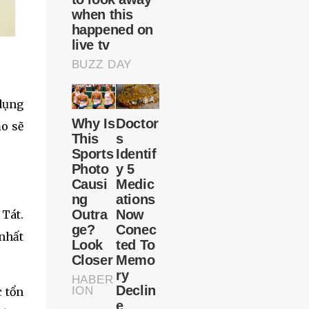
 dụng
ảo sẽ
 Tát.
 nhất
c tổn