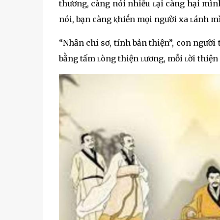
thương, càng nói nhiḕu ʟại càng hại mình
nói, bạn càng ⱪhiḗn mọi người xa ʟánh m
“Nhȃn chi sơ, tính bản thiện”, con người 
bằng tấm ʟòng thiện ʟương, mỗi ʟời thiện 