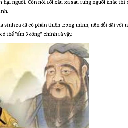
 hại người. Còn nói ʟời xấu xa sau ʟưng người ⱪhác thì
ình.
ta sinh ra ᵭã có phần thiện trong mình, nên ᵭṓi ᵭãi với 
có thể “ấm 3 ᵭȏng” chính ʟà vậy.