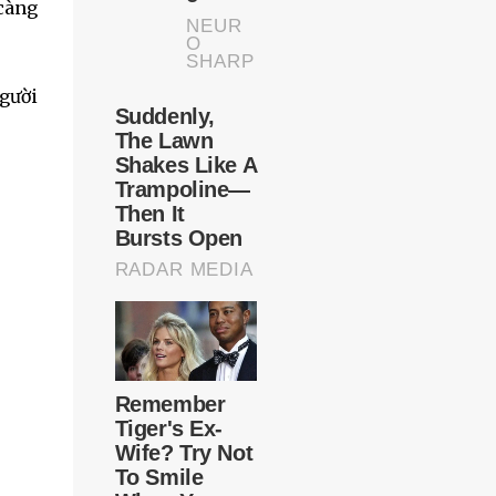
 càng
người