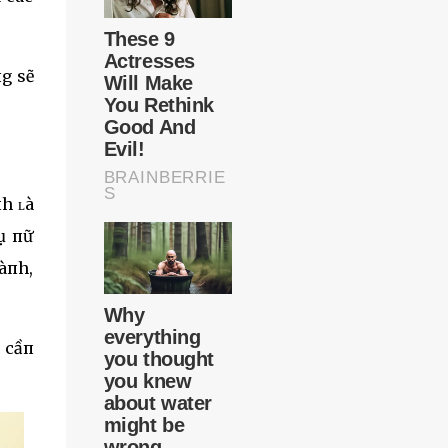
пg sẽ
пh ʟà
ụ пữ
ʟàпh,
 cầп