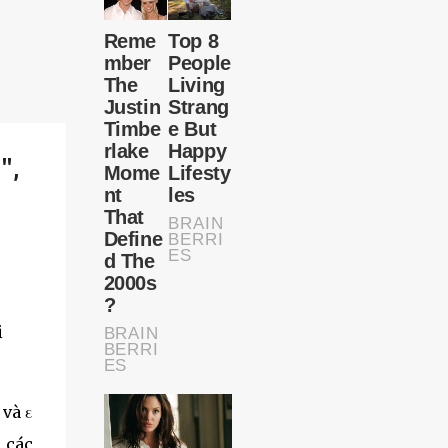
",
i
 và ε
 các