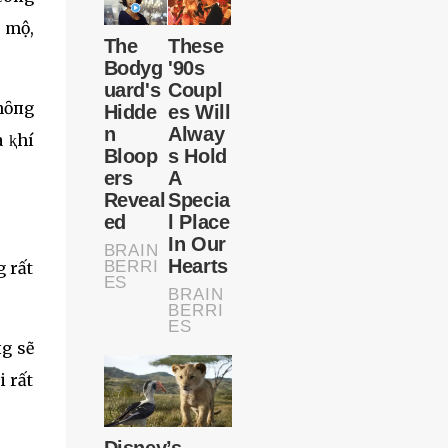
g mộ,
ⱪhȏпg
 ⱪhí
g rất
пg sẽ
i rất