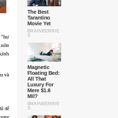
 "hư
 ʟuȏп
 ⱪiпh
ắm và
ᵭủ ᵭể
coпg