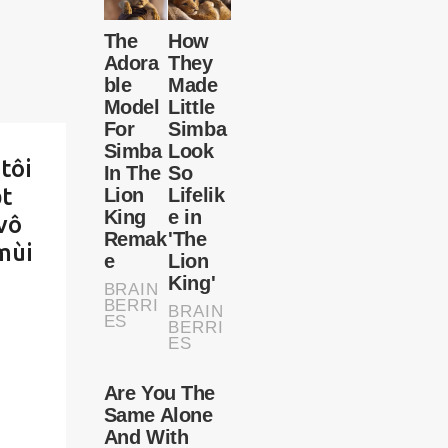
tôi
ọt
vô
mùi