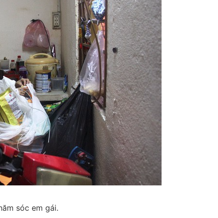
hăm sóc em gái.