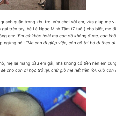
 quanh quẩn trong khu trọ, vừa chơi với em, vừa giúp mẹ vi
gái trên tay, bé Lê Ngọc Minh Tâm (7 tuổi) cho biết, mẹ đ
rông em:
“Em cứ khóc hoài mà con dỗ không được, con kh
p ngừng nói:
“Mẹ con đi giúp việc, còn bố thì bỏ đi theo dì
nhỏ, mẹ lại mang bầu em gái, nhà không có tiền nên em cũn
ẽ cho con đi học trở lại, chứ giờ mẹ hết tiền rồi. Giờ con 