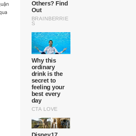
quận
qua