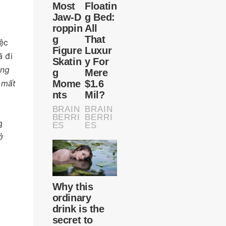
ệc
ã đi
ông
 mất
g
ở