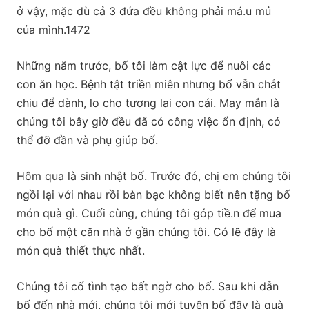
ở vậy, mặc dù cả 3 đứa đều không phải má.u mủ
của mình.1472
Những năm trước, bố tôi làm cật lực để nuôi các
con ăn học. Bệnh tật triền miên nhưng bố vẫn chắt
chiu để dành, lo cho tương lai con cái. May mắn là
chúng tôi bây giờ đều đã có công việc ổn định, có
thể đỡ đần và phụ giúp bố.
Hôm qua là sinh nhật bố. Trước đó, chị em chúng tôi
ngồi lại với nhau rồi bàn bạc không biết nên tặng bố
món quà gì. Cuối cùng, chúng tôi góp tiề.n để mua
cho bố một căn nhà ở gần chúng tôi. Có lẽ đây là
món quà thiết thực nhất.
Chúng tôi cố tình tạo bất ngờ cho bố. Sau khi dẫn
bố đến nhà mới, chúng tôi mới tuyên bố đây là quà