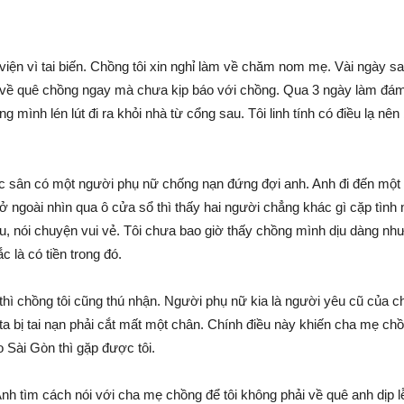
ện vì tai biến. Chồng tôi xin nghỉ làm về chăm nom mẹ. Vài ngày sa
xe về quê chồng ngay mà chưa kịp báo với chồng. Qua 3 ngày làm đá
g mình lén lút đi ra khỏi nhà từ cổng sau. Tôi linh tính có điều lạ nên
ớc sân có một người phụ nữ chống nạn đứng đợi anh. Anh đi đến một 
 ngoài nhìn qua ô cửa sổ thì thấy hai người chẳng khác gì cặp tình
u, nói chuyện vui vẻ. Tôi chưa bao giờ thấy chồng mình dịu dàng như
 là có tiền trong đó.
i thì chồng tôi cũng thú nhận. Người phụ nữ kia là người yêu cũ của 
ta bị tai nạn phải cắt mất một chân. Chính điều này khiến cha mẹ ch
 Sài Gòn thì gặp được tôi.
nh tìm cách nói với cha mẹ chồng để tôi không phải về quê anh dịp lễ