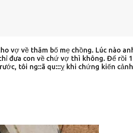
ho vợ về thăm bố mẹ chồng. Lúc nào an
hỉ đưa con về chứ vợ thì không. Để rồi 1
ước, tôi ng::ã qu:::ỵ khi chứng kiến cản