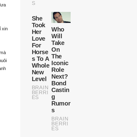
đưa
 xin
 mà
nuôi
anh