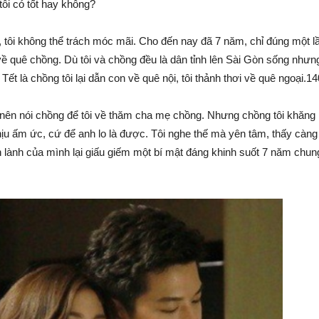
tôi có tốt hay không?
tôi không thể trách móc mãi. Cho đến nay đã 7 năm, chỉ đúng một l
về quê chồng. Dù tôi và chồng đều là dân tỉnh lên Sài Gòn sống nhưng
ết là chồng tôi lại dẫn con về quê nội, tôi thảnh thơi về quê ngoại.1
n nên nói chồng để tôi về thăm cha mẹ chồng. Nhưng chồng tôi khăng
hịu ấm ức, cứ để anh lo là được. Tôi nghe thế mà yên tâm, thấy càng
 lành của mình lại giấu giếm một bí mật đáng khinh suốt 7 năm chun