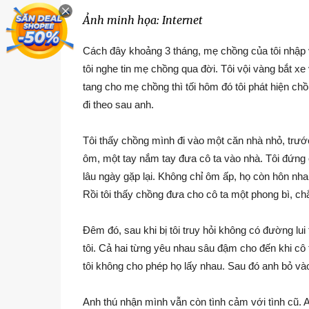
Ảnh minh họa: Internet
Cách đây khoảng 3 tháng, mẹ chồng của tôi nhập vi
tôi nghe tin mẹ chồng qua đời. Tôi vội vàng bắt 
tang cho mẹ chồng thì tối hôm đó tôi phát hiện chồn
đi theo sau anh.
Tôi thấy chồng mình đi vào một căn nhà nhỏ, trư
ôm, một tay nắm tay đưa cô ta vào nhà. Tôi đứng ở
lâu ngày gặp lại. Không chỉ ôm ấp, họ còn hôn nha
Rồi tôi thấy chồng đưa cho cô ta một phong bì, chắc
Đêm đó, sau khi bị tôi truy hỏi không có đường lu
tôi. Cả hai từng yêu nhau sâu đậm cho đến khi cô 
tôi không cho phép họ lấy nhau. Sau đó anh bỏ vào
Anh thú nhận mình vẫn còn tình cảm với tình cũ. A