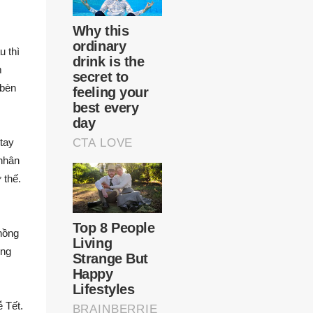
u thì
m
 bèn
tay
 nhân
 thế.
chồng
ồng
 Tết.