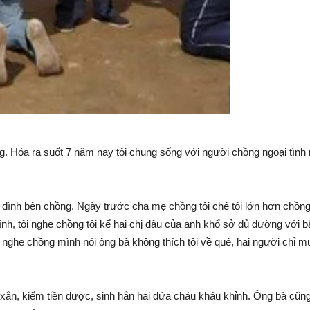
ặng. Hóa ra suốt 7 năm nay tôi chung sống với người chồng ngoại tình
 đình bên chồng. Ngày trước cha mẹ chồng tôi chê tôi lớn hơn chồng
tính, tôi nghe chồng tôi kể hai chị dâu của anh khổ sở đủ đường với b
ôi nghe chồng mình nói ông bà không thích tôi về quê, hai người chỉ m
h xắn, kiếm tiền được, sinh hẳn hai đứa cháu kháu khỉnh. Ông bà cũn