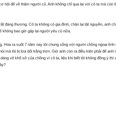
cơ hội để về thăm người cũ. Anh không chỉ qua lại với cô ta mà còn 
rất đáng thương. Cô ta không có gia đình, chân lại tật nguyền, anh chỉ
sẽ không bao giờ gặp lại người yêu cũ nữa.
ặng. Hóa ra suốt 7 năm nay tôi chung sống với người chồng ngoại tình
nói mà tôi bị lừa dối trắng trợn. Giờ anh còn ra điều kiện phải để anh 
dáng vẻ khổ sở của chồng vì cô ta, liệu khi biết tôi không đồng ý thì 
đây?