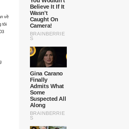
ần về
 tôi
403
g