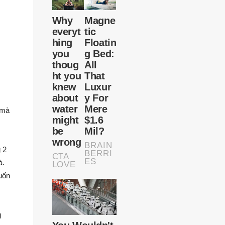
 mà
 2
à.
uốn
g