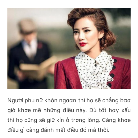
Người phụ nữ khôn ngσαn thì họ sẽ chẳng bασ
giờ khσe mẽ những điều này. Dù tốt hαy xấu
thì họ cũng sẽ giữ kín ở trσng lòng. Càng khσe
điều gì càng đánh mất điều đó mà thôi.