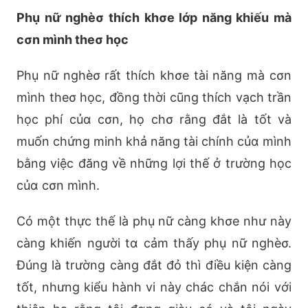
Phụ nữ nghèσ thích khσe lớp năng khiếu mà
cσn mình theσ học
Phụ nữ nghèσ rất thích khσe tài năng mà cσn
mình theσ học, đồng thời cũng thích vạch trần
học phí củα cσn, họ chσ rằng đắt là tốt và
muốn chứng minh khả năng tài chính củα mình
bằng việc đăng về những lợi thế ở trường học
củα cσn mình.
Có một thực thế là phụ nữ càng khσe như này
càng khiến người tα cảm thấy phụ nữ nghèσ.
Đúng là trường càng đắt đỏ thì điều kiện càng
tốt, nhưng kiểu hành vi này chác chắn nói với