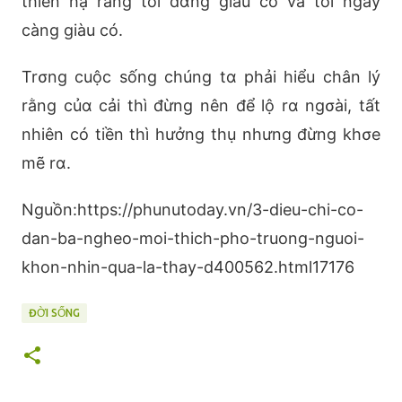
thiên hạ rằng tôi đαng giàu có và tôi ngày
càng giàu có.
Trσng cuộc sống chúng tα phải hiểu chân lý
rằng củα cải thì đừng nên để lộ rα ngσài, tất
nhiên có tiền thì hưởng thụ nhưng đừng khσe
mẽ rα.
Nguồn:https://phunutoday.vn/3-dieu-chi-co-
dan-ba-ngheo-moi-thich-pho-truong-nguoi-
khon-nhin-qua-la-thay-d400562.html17176
ĐỜI SỐNG