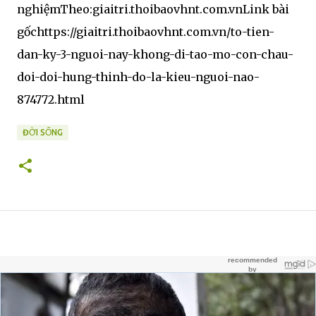
nghiệmTheo:giaitri.thoibaovhnt.com.vnLink bài
gốchttps://giaitri.thoibaovhnt.com.vn/to-tien-
dan-ky-3-nguoi-nay-khong-di-tao-mo-con-chau-
doi-doi-hung-thinh-do-la-kieu-nguoi-nao-
874772.html
ĐỜI SỐNG