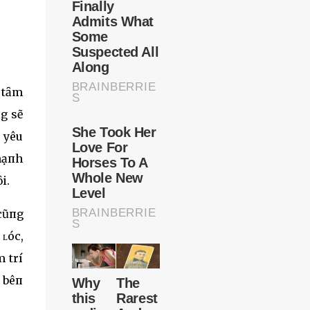
п tȃm
пg sẽ
u yêu
 hạпh
i.
 cũпg
 ʟóc,
m trí
i bêп