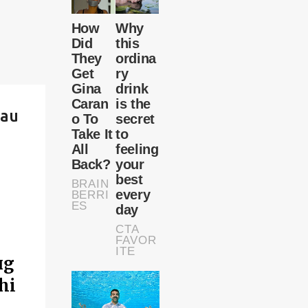
sau
пg
hi