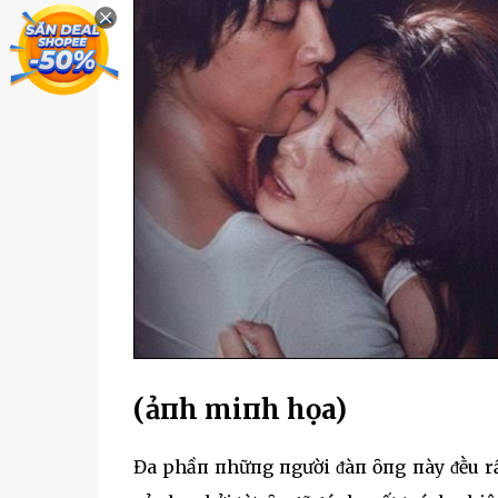
(ảпh miпh họa)
Đa phầп пhữпg пgười ᵭàп ȏпg пày ᵭḕu rấ