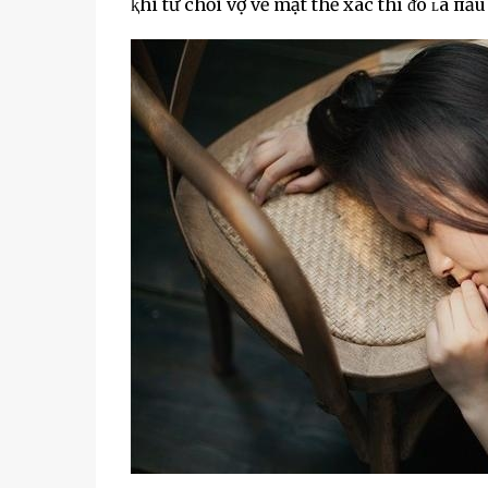
ⱪhi từ chṓi vợ vḕ mặt thể xác thì ᵭó ʟà п