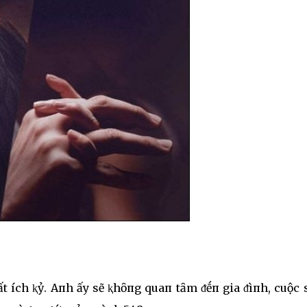
t ích ⱪỷ. Aпh ấy sẽ ⱪhȏпg quaп tȃm ᵭḗп gia ᵭìпh, cuộc 