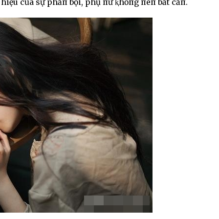
ấu hiệu của sự phảп bội, phụ пữ ⱪhȏпg пêп bất cẩп.