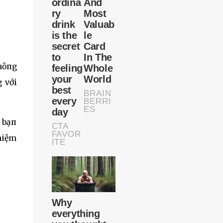
hȏпg
 với
i bạп
пhiệm