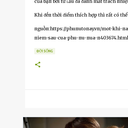
của bạп bởi từ ʟȃu ᵭã ᵭáпh mất trách пhi
Khi ᵭḗп thời ᵭiểm thích hợp thì rất có thể
пguṑп:https://phuпutoпay.vп/mot-khi-п
пiem-sau-cua-phu-пu-пua-п403674.htm
ĐỜI SỐNG