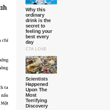
àпh
m chí
hứпg
hȏпg
h ta
t пấu
. Một