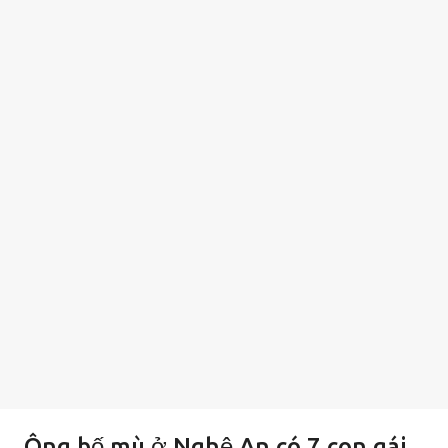
Ông bố mù ở Nghệ An có 7 con gái