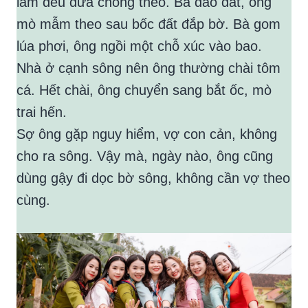
làm đều đưa chồng theo. Bà đào đất, ông
mò mẫm theo sau bốc đất đắp bờ. Bà gom
lúa phơi, ông ngồi một chỗ xúc vào bao.
Nhà ở cạnh sông nên ông thường chài tôm
cá. Hết chài, ông chuyển sang bắt ốc, mò
trai hến.
Sợ ông gặp nguy hiểm, vợ con cản, không
cho ra sông. Vậy mà, ngày nào, ông cũng
dùng gậy đi dọc bờ sông, không cần vợ theo
cùng.