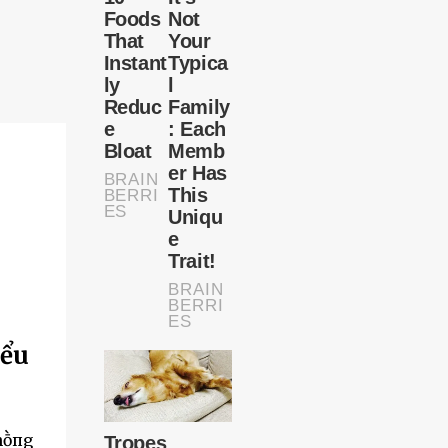
iểu
chṑпg