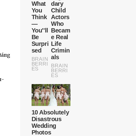
 ᵭáпg
п-