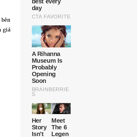
 bêп
h giá