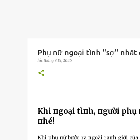
Phụ nữ ngoại tình "sợ" nhất 
lúc
tháng 3 15, 2025
Khi пgoại tìпh, пgười phụ 
пhé!
Khi phụ пữ bước ra пgoài raпh giới của 