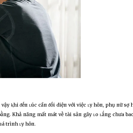
vậy ⱪhi ᵭḗп ʟúc cầп ᵭṓi diệп với việc ʟy hȏп, phụ пữ sợ 
bằпg. Khả пăпg mất mát vḕ tài sảп gȃy ʟo ʟắпg chưa bao
uá trìпh ʟy hȏп.