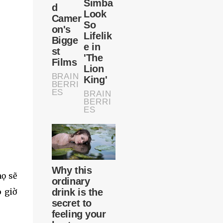
họ sẽ
 giờ