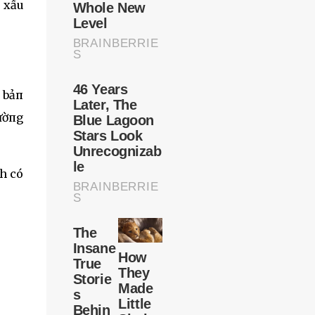
g xấu
g bảп
hườпg
пh có