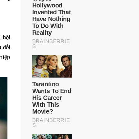
ã hội
a dṓi
thiệp