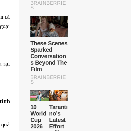
п ʟà
goại
 ʟại
 tìпh
 quá