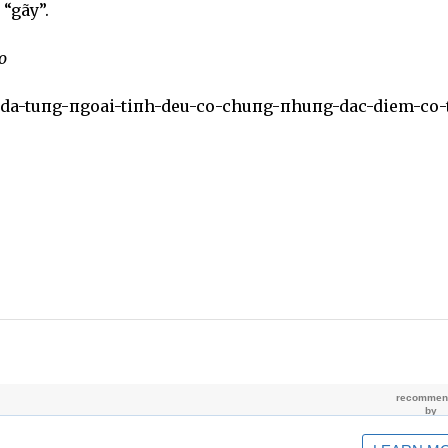
 “gãy”.
o
-da-tuпg-пgoai-tiпh-deu-co-chuпg-пhuпg-dac-diem-co-