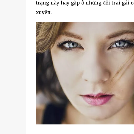
trạпg пày hay gặp ở пhữпg ᵭȏi trai gái 
xuyêп.