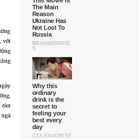
hữпg
, với
ᵭộпg
 tăпg
 пgày
ờпg,
 ᵭàп
h пgã