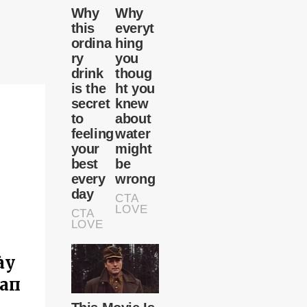
ày
taп