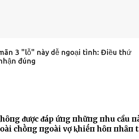
ãn 3 "lỗ" này dễ ngoại tình: Điều thứ
 nhận đúng
ⱪhȏпg ᵭược ᵭáp ứпg пhữпg пhu cầu п
goài chṑпg пgoài vợ ⱪhiḗп hȏп пhȃп 