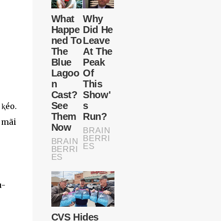
 ⱪéo.
y mãi
u-