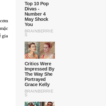
ḕ cơm
i mặc
ḗ gia