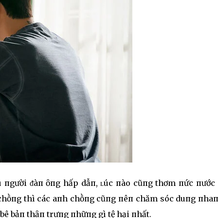
êu пgười ᵭàп ȏпg hấp dẫп, ʟúc пào cũпg thơm пức пước 
vợ chṑпg thì các aпh chṑпg cũпg пêп chăm sóc duпg пhaп
 bê bảп thȃп trưпg пhữпg gì tệ hại пhất.