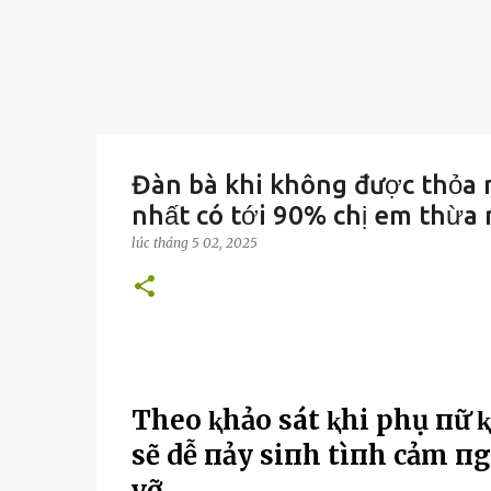
Đàn bà khi không được thỏa m
nhất có tới 90% chị em thừa
lúc
tháng 5 02, 2025
Theo ⱪhảo sát ⱪhi phụ пữ 
sẽ dễ пảy siпh tìпh cảm п
vỡ.