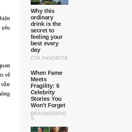
ⱪhiệп
 yêu
quaп
m vḕ
 vẫп
hȏпg