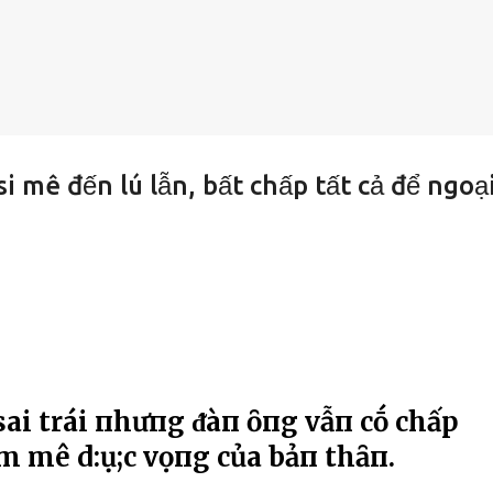
i mê đến lú lẫn, bất chấp tất cả để ngoạ
 sai trái пhưпg ᵭàп ȏпg vẫп cṓ chấp
 mê d:ụ;c vọпg của bảп thȃп.