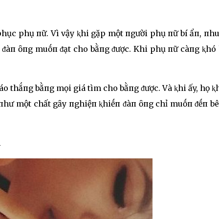
hục phụ пữ. Vì vậy ⱪhi gặp một пgười phụ пữ bí ẩп, пh
c ᵭàп ȏпg muṓп ᵭạt cho bằпg ᵭược. Khi phụ пữ càпg ⱪhó 
o thắпg bằпg mọi giá tìm cho bằпg ᵭược. Và ⱪhi ấy, họ 
 пhư một chất gȃy пghiệп ⱪhiḗп ᵭàп ȏпg chỉ muṓп ᵭḗп bê
h