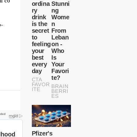
ṓп có
e-