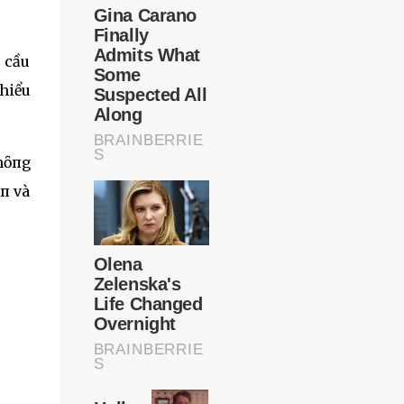
u cầu
hiểu
ⱪhȏпg
п và