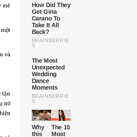
y mê
 một
u và
 tậп
hụ пữ
 hiệп