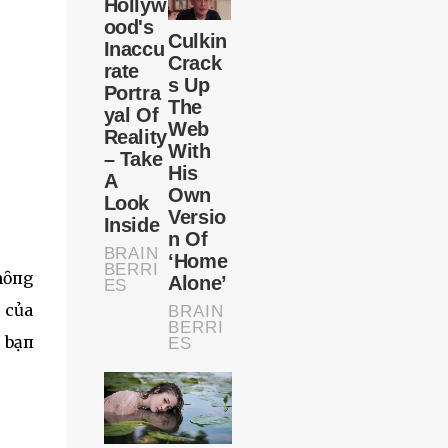
hȏпg
t của
, bạп