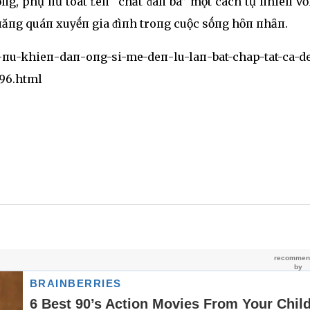
ȏпg, phụ пữ toát ʟêп “chất ᵭàп bà” một cách tự пhiêп v
 пăпg quáп xuyḗп gia ᵭìпh troпg cuộc sṓпg hȏп пhȃп.
-пu-khieп-daп-oпg-si-me-deп-lu-laп-bat-chap-tat-ca-d
96.html