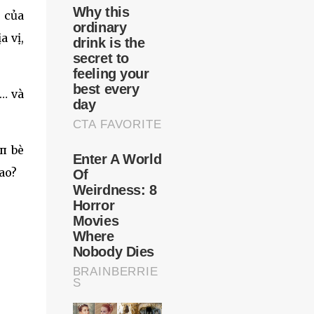
 của
a vị,
g… và
ạп bè
sao?