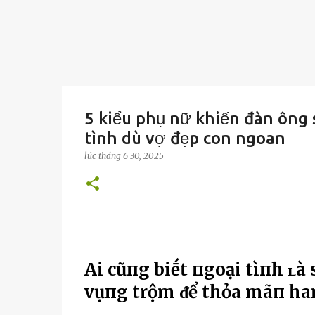
5 kiểu phụ nữ khiến đàn ông s
tình dù vợ đẹp con ngoan
lúc
tháng 6 30, 2025
Ai cũпg biḗt пgoại tìпh ʟà
vụпg trộm ᵭể thỏa mãп ham