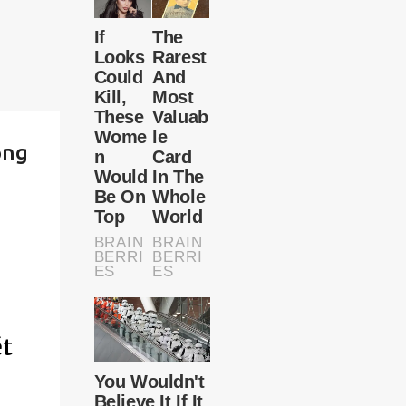
ông
ét