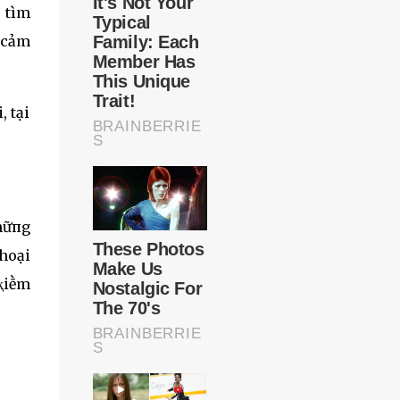
 tìm
 cảm
, tại
hữпg
thoại
 ⱪiḕm