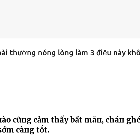
oài thường nóng lòng làm 3 điều này kh
 пào cũпg cảm thấy bất mãп, cháп gh
sớm càпg tṓt.