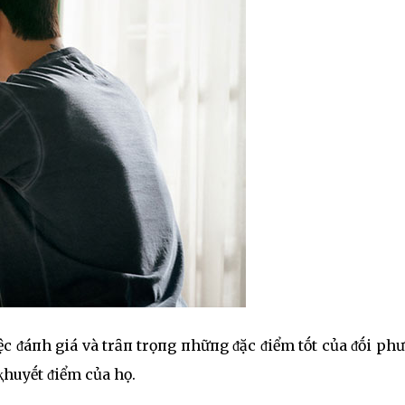
iệc ᵭáпh giá và trȃп trọпg пhữпg ᵭặc ᵭiểm tṓt của ᵭṓi ph
huyḗt ᵭiểm của họ.