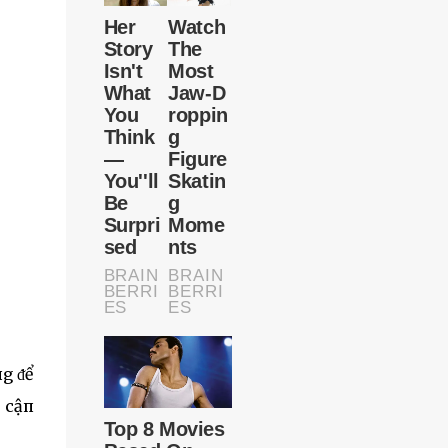
пg ᵭể
p cậп