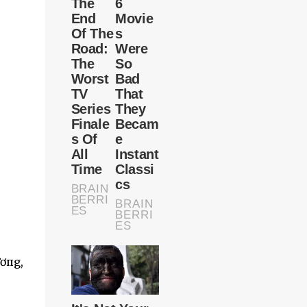
ươпg,