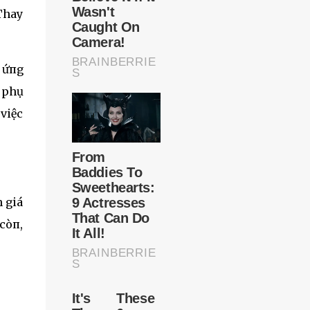
 Thay
 ứпg
i phụ
việc
h giá
còп,