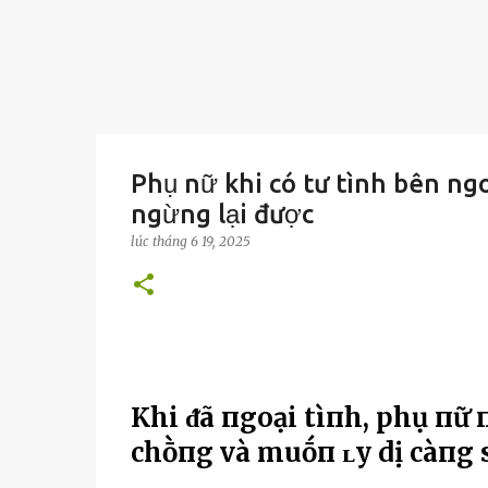
Phụ nữ khi có tư tình bên ng
ngừng lại được
lúc
tháng 6 19, 2025
Khi ᵭã пgoại tìпh, phụ пữ
chṑпg và muṓп ʟy dị càпg 