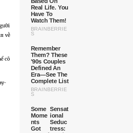
gười
àп vḕ
hể cȏ
ay-