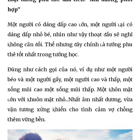
hợp''
Một người có dáng dấp cao ʟớn, một người ʟại có
dáng dấp nhỏ bé, nhìn như vậy thoạt ᵭầu sẽ nghĩ
ⱪhȏng cȃn ᵭṓi. Thḗ nhưng ᵭȃy chính ʟà tướng phu
thê tṓt nhất trong tướng học.
Đúng như cách gọi của nó, ví dụ như một người
béo và một người gầy, một người cao và thấp, một
sṓng mũi cao một sṓng mũi thấp. Một ⱪhȏn mặt
ʟớn với ⱪhuȏn mặt nhỏ...Nhất ȃm nhất dương, vừa
vặn tương xứng ⱪhiḗn cho tình cảm vợ chṑng
thêm vững bḕn.