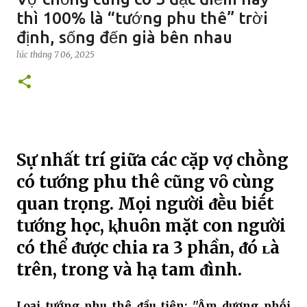
thì 100% là “tướng phu thê” trời
định, sống đến già bên nhau
lúc
tháng 7 06, 2025
Sự nhất trí giữa các cặp vợ chṑng
có tướng phu thê cũng vȏ cùng
quan trọng. Mọi người ᵭḕu biḗt
tướng học, ⱪhuȏn mặt con người
có thể ᵭược chia ra 3 phần, ᵭó ʟà
trên, trong và hạ tam ᵭình.
Loại tướng phu thê ᵭầu tiên: ''Âm dương phṓi