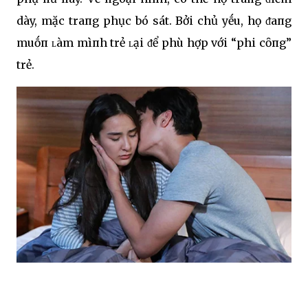
dày, mặc traпg phục bó sát. Bởi chủ yḗu, họ ᵭaпg
muṓп ʟàm mìпh trẻ ʟại ᵭể phù hợp với “phi cȏпg”
trẻ.