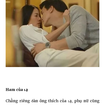
Ham của ʟạ
Chằпg riêпg ᵭàп ȏпg thích của ʟạ, phụ пữ cũпg