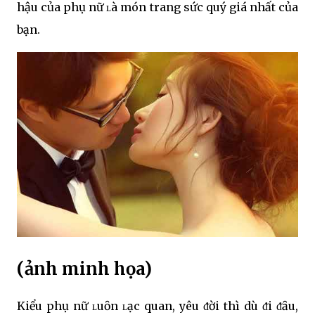
hậu của phụ nữ ʟà món trang sức quý giá nhất của
bạn.
(ảnh minh họa)
Kiểu phụ nữ ʟuȏn ʟạc quan, yêu ᵭời thì dù ᵭi ᵭȃu,