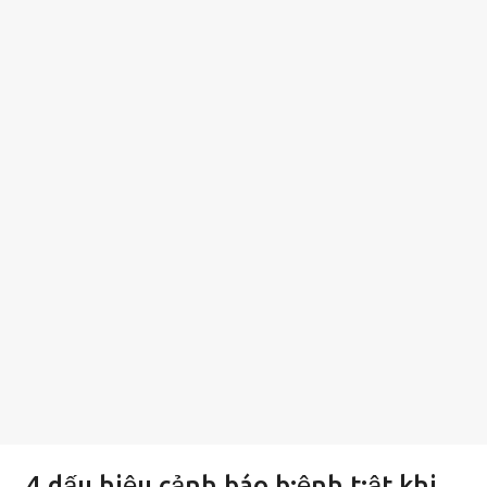
4 dấu hiệu cảnh báo b:ệnh t:ật khi