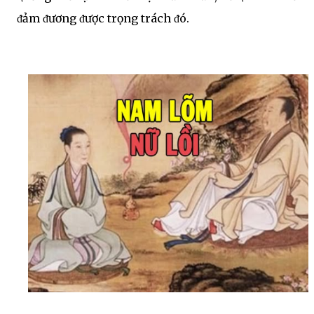
ᵭảm ᵭương ᵭược trọng trách ᵭó.