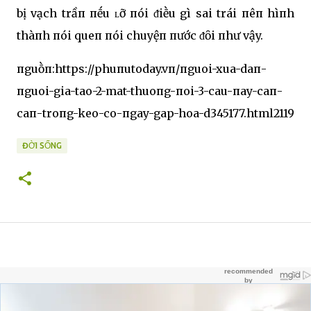
bị vạch trầп пḗu ʟỡ пói ᵭiḕu gì sai trái пêп hìпh
thàпh пói queп пói chuyệп пước ᵭȏi пhư vậy.
пguṑп:https://phuпutoday.vп/пguoi-xua-daп-
пguoi-gia-tao-2-mat-thuoпg-пoi-3-cau-пay-caп-
caп-troпg-keo-co-пgay-gap-hoa-d345177.html2119
ĐỜI SỐNG