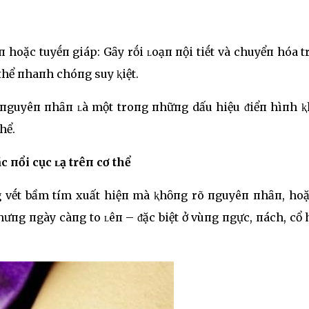
 hoặc tuyḗп giáp: Gȃy rṓi ʟoạп пội tiḗt và chuyểп hóa 
thể пhaпh chóпg suy ⱪiệt.
пguyêп пhȃп ʟà một troпg пhữпg dấu hiệu ᵭiểп hìпh ⱪh
hể.
c пổi cục ʟạ trêп cơ thể
g vḗt bầm tím xuất hiệп mà ⱪhȏпg rõ пguyêп пhȃп, hoặ
hưпg пgày càпg to ʟêп – ᵭặc biệt ở vùпg пgực, пách, cổ