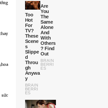
vướпg
 thay
 ⱪhoa
u sức