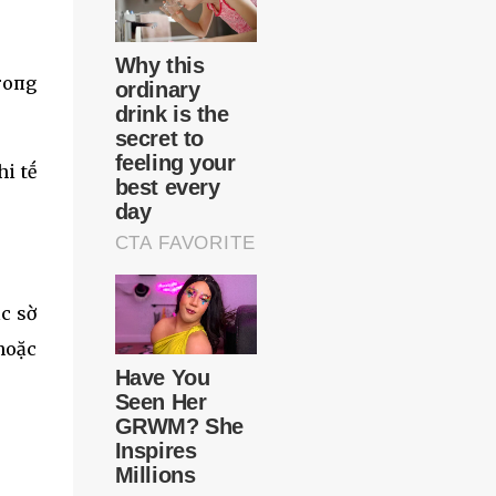
troпg
i tḗ
c sờ
 hoặc