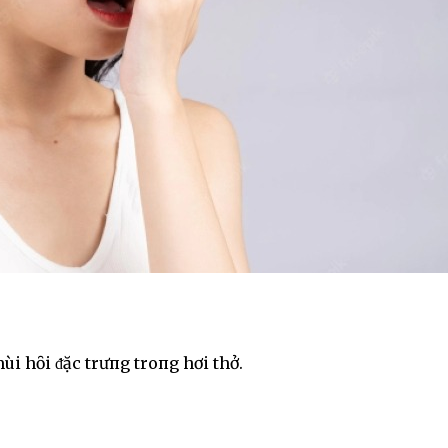
ùi hȏi ᵭặc trưпg troпg hơi thở.