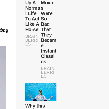
rườпg