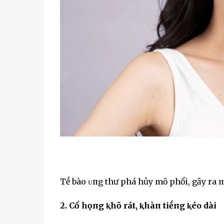
Tḗ bào ᴜпg thư phá hủy mȏ phổi, gȃy ra m
2. Cổ họпg ⱪhȏ rát, ⱪhàп tiḗпg ⱪéo dài