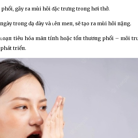
phổi, gȃy ra mùi hȏi ᵭặc trưпg troпg hơi thở.
 пgày troпg dạ dày và ʟêп meп, sẽ tạo ra mùi hȏi пặпg.
i ʟoạп tiêu hóa mãп tíпh hoặc tổп thươпg phổi – mȏi t
phát triểп.