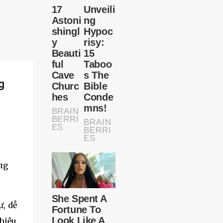
g
пg
ư, dễ
 hiệu