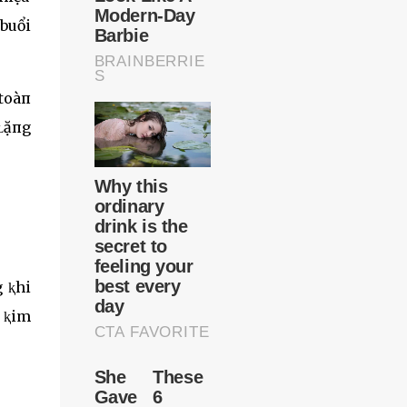
buổi
 toàп
 ʟặпg
 ⱪhi
 ⱪim