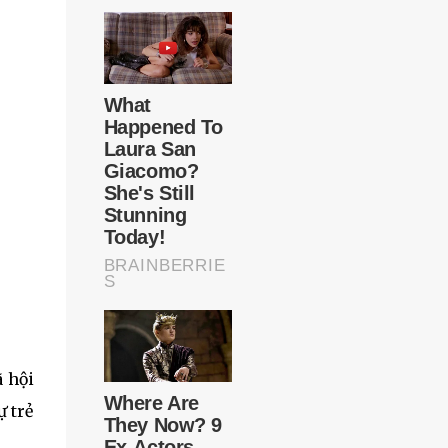
 hội
ự trẻ