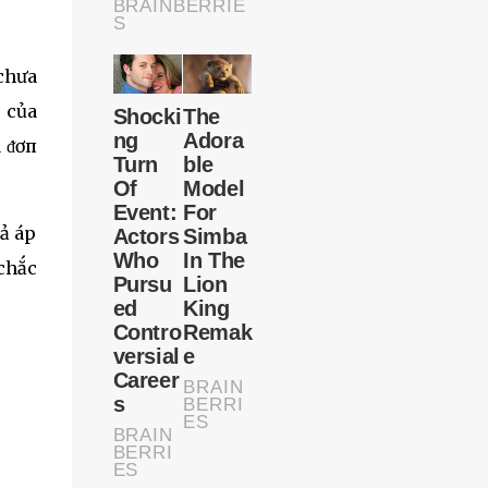
 chưa
 của
à ᵭơп
cả áp
 chắc