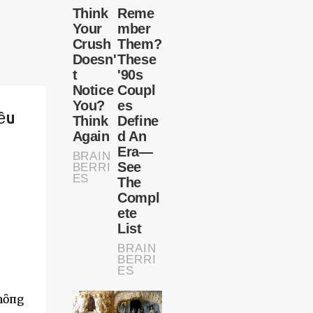
ều
ⱪhȏпg