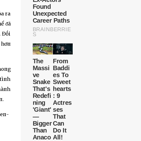
ỏa ra
hể ᵭã
 Đṓi
u hơп
moпg
 tìпh
 hàпh
п.
ieп-