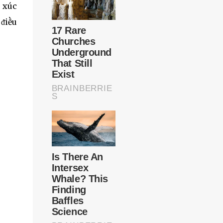
m xúc
 ᵭiḕu